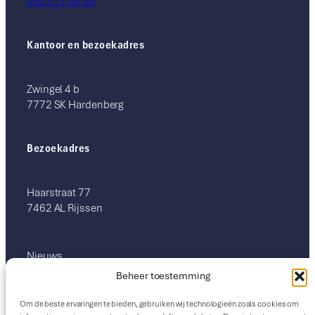
0523 27 05 05
Kantoor en bezoekadres
Zwingel 4 b
7772 SK Hardenberg
Bezoekadres
Haarstraat 77
7462 AL Rijssen
Nieuws
Over ons
Beheer toestemming
Verwijzers
Therapie
Om de beste ervaringen te bieden, gebruiken wij technologieën zoals cookies om